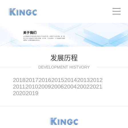
发展历程
DEVELOPMENT HISTVORY
2018
2017
2016
2015
2014
2013
2012
2011
2010
2009
2006
2004
2002
2021
2020
2019